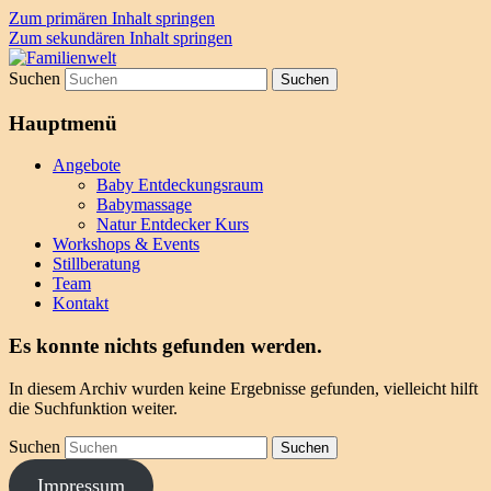
Zum primären Inhalt springen
Zum sekundären Inhalt springen
Suchen
by Katja
Familienwelt
Hauptmenü
Angebote
Baby Entdeckungsraum
Babymassage
Natur Entdecker Kurs
Workshops & Events
Stillberatung
Team
Kontakt
Es konnte nichts gefunden werden.
In diesem Archiv wurden keine Ergebnisse gefunden, vielleicht hilft
die Suchfunktion weiter.
Suchen
Impressum